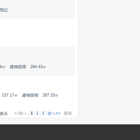
未登記
㎡ 建物面積 284.43㎡
.17㎡ 建物面積 287.33㎡
<<前へ
1
2
3
次へ>>
最初
表示