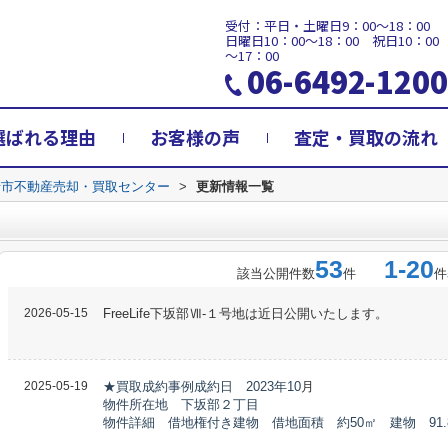
受付：平日・土曜日9：00～18：00
日曜日10：00～18：00 祝日10：00
～17：00
06-6492-1200
選ばれる理由
お客様の声
査定・買取の流れ
崎市不動産売却・買取センター
>
更新情報一覧
53
1-20
該当公開件数
件
件
2026-05-15
FreeLife下坂部Ⅶ-１号地は近日公開いたします。
2025-05-19
★買取成約事例成約日 2023年10
月
物件所在地 下坂部２丁目
物件詳細 借地権付き建物 借地面積 約50㎡ 建物 91.