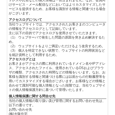
ドレスや氏名などの個人情報は一切含まれません。なお、会員向
けサービス・メール配信などにおいてはよりカスタマイズしたサ
ービスを提供するため、お客様を識別する情報と関連づける場合
がございます。
アクセスログについて
当社ウェブサイトでは、アクセスされたお客さまのコンピュータ
の情報をアクセスログとして記録しています。
主に以下の目的でアクセスログを使用させていただきます。
（1） ウェブサーバで発生した問題の原因を突き止め解決するた
め。
（2） ウェブサイトをよりご満足いただけるよう改良するため。
（3） 個人を特定できない状態で、ウェブサイトの利用状況など
を統計資料として利用するため。
アクセスログとは
お客さまがアクセスの際に利用されているドメイン名やIPアドレ
ス、アクセスされたファイル、使用されているOSおよびブラウ
ザの種類、アクセスされた時間などの情報をいいます。なお、お
客様を識別する情報と関連づける際には以前からの行動履歴等を
用いてカスタマイズする場合がございます。お客様などの情報と
合わせて識別可能な個人情報となった段階では、当社ウェブサイ
トの個人情報保護方針に基づいて管理いたします。
個人情報保護に関する問合せ先
当社の個人情報の取り扱い及び管理に関するお問い合わせ先は、
以下の通りです。
お問い合わせ先
(株)大阪住宅