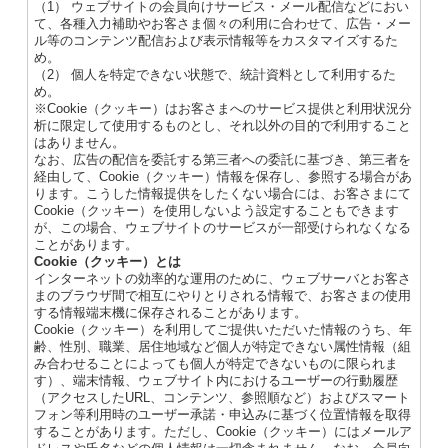
（1） ウェブサイトの会員向けサービス・メール配信などにおい
て、各種入力補助やお客さま個々の利用に合わせて、広告・メー
ル等のコンテンツ配信および表示情報等をカスタマイズするた
め。
（2） 個人を特定できない状態で、統計資料として利用するた
め。
※Cookie（クッキー）はお客さまへのサービス提供と利用状況分
析に限定して使用するものとし、それ以外の目的で利用すること
はありません。
なお、広告の配信を委託する第三者への委託に基づき、第三者を
経由して、Cookie（クッキー）情報を保存し、参照する場合があ
ります。こうした情報提供をしたくない場合には、お客さまにて
Cookie（クッキー）を使用しないよう設定することもできます
が、この場合、ウェブサイトのサービスが一部受けられなくなる
ことがあります。
Cookie（クッキー）とは
インターネットの効率的な運用のために、ウェブサーバとお客さ
まのブラウザ間で相互にやりとりされる情報で、お客さまの使用
する情報端末機に保存されることがあります。
Cookie（クッキー）を利用してご提供いただいた情報のうち、年
齢、性別、職業、居住地域など個人が特定できない属性情報（組
み合わせることによっても個人が特定できないものに限られま
す）、端末情報、ウェブサイト内におけるユーザーの行動履歴
（アクセスしたURL、コンテンツ、参照順など）およびスマート
フォン等利用時のユーザー承諾・申込みに基づく位置情報を取得
することがあります。ただし、Cookie（クッキー）にはメールア