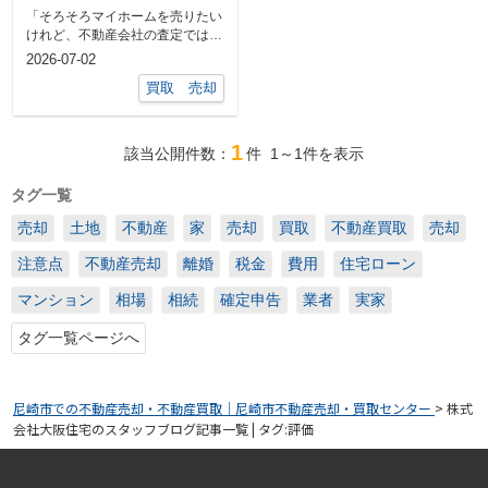
イントと注意点をプロ
「そろそろマイホームを売りたい
が解説
けれど、不動産会社の査定では家
のどこをチェックされるのだろ
2026-07-02
う？」と不安...
買取 売却
1
該当公開件数：
件
1～1
件を表示
タグ一覧
売却
土地
不動産
家
売却
買取
不動産買取
売却
注意点
不動産売却
離婚
税金
費用
住宅ローン
マンション
相場
相続
確定申告
業者
実家
タグ一覧ページへ
尼崎市での不動産売却・不動産買取｜尼崎市不動産売却・買取センター
>
株式
会社大阪住宅のスタッフブログ記事一覧 | タグ:評価