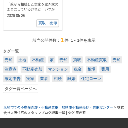
増税リスクと賢い売却
「親から相続した実家を空き家の
の進め方
ままにしているけれど、いつか罰
金が来るの？」「法改正で固定資
2026-05-26
産税が上が...
買取 売却
1
該当公開件数：
件
1～1
件を表示
タグ一覧
売却
土地
不動産
家
売却
買取
不動産買取
売却
注意点
不動産売却
マンション
税金
相場
費用
確定申告
実家
業者
相続
離婚
住宅ローン
タグ一覧ページへ
尼崎市での不動産売却・不動産買取｜尼崎市不動産売却・買取センター
>
株式
会社大阪住宅のスタッフブログ記事一覧 | タグ:空き家