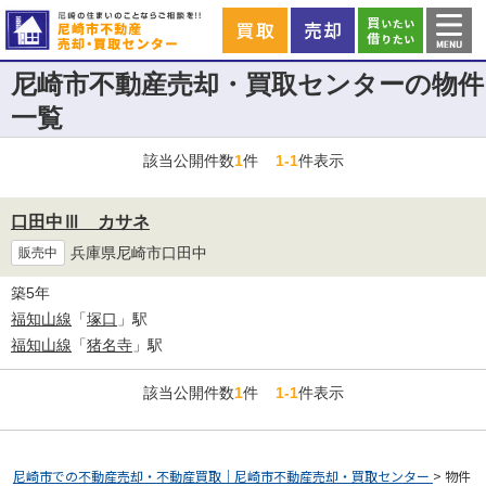
尼崎市不動産売却・買取センターの物件
一覧
該当公開件数
1
件
1-1
件表示
口田中Ⅲ カサネ
兵庫県尼崎市口田中
販売中
築5年
福知山線
「
塚口
」駅
福知山線
「
猪名寺
」駅
該当公開件数
1
件
1-1
件表示
尼崎市での不動産売却・不動産買取｜尼崎市不動産売却・買取センター
>
物件